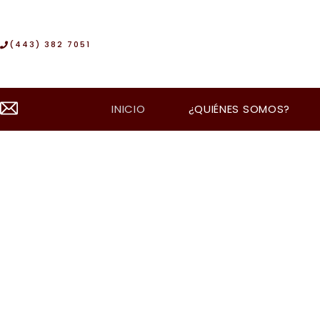
Ir
al
(443) 382 7051
contenido
INICIO
¿QUIÉNES SOMOS?