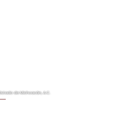
Estado de Michoacán, A.C.
rno a los valores de Justicia, Imperio de la Ley,
ro en la Abogacía.